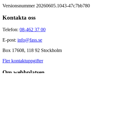
Versionsnummer 20260605.1043-47c7bb780
Kontakta oss
Telefon:
08-462 37 00
E-post:
info@fass.se
Box 17608, 118 92 Stockholm
Fler kontaktuppgifter
Om webbplatsen
Om fass.se
Tillgänglighet på fass.se
Behandling av personuppgifter
Presskontakt
Kakor på fass.se
Användarvillkor
Hantera kakor
Hitta snabbt