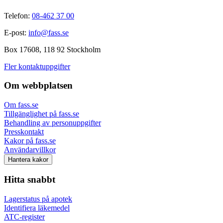
Telefon:
08-462 37 00
E-post:
info@fass.se
Box 17608, 118 92 Stockholm
Fler kontaktuppgifter
Om webbplatsen
Om fass.se
Tillgänglighet på fass.se
Behandling av personuppgifter
Presskontakt
Kakor på fass.se
Användarvillkor
Hantera kakor
Hitta snabbt
Lagerstatus på apotek
Identifiera läkemedel
ATC-register