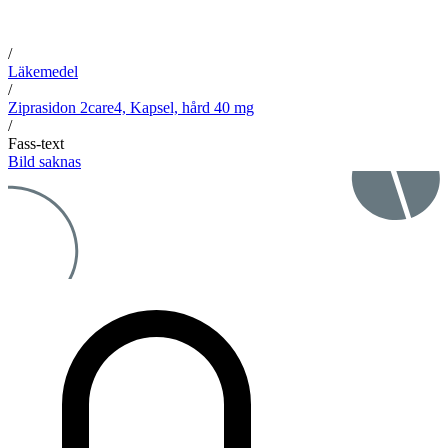
/
Läkemedel
/
Ziprasidon 2care4, Kapsel, hård 40 mg
/
Fass-text
Bild saknas