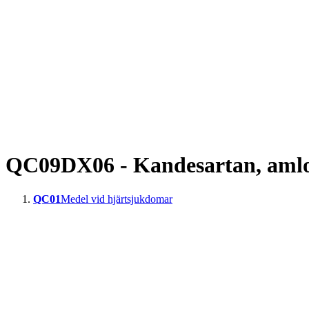
QC09DX06 - Kandesartan, amlod
QC01
Medel vid hjärtsjukdomar