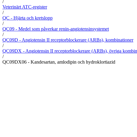
/
Veterinärt ATC-register
/
QC - Hjärta och kretslopp
/
QC09 - Medel som påverkar renin-angiotensinsystemet
/
QC09D - Angiotensin II receptorblockerare (ARBs), kombinationer
/
QC09DX - Angiotensin II receptorblockerare (ARBs), övriga kombin
/
QC09DX06 - Kandesartan, amlodipin och hydroklortiazid