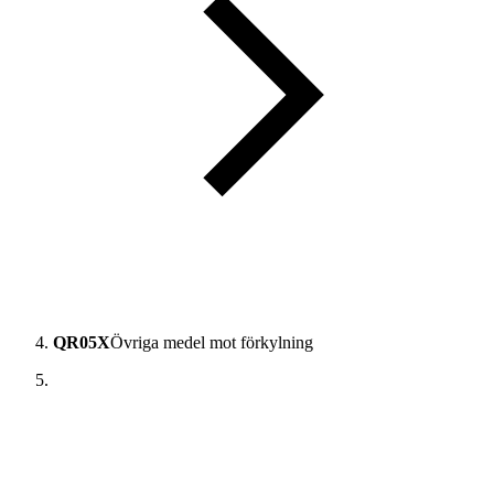
QR05X
Övriga medel mot förkylning